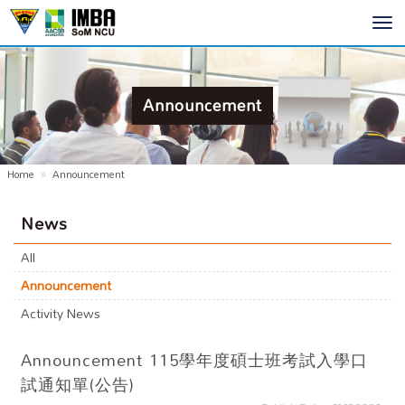
Toggl
navig
Announcement
Home
Announcement
News
All
Announcement
Activity News
Announcement
115學年度碩士班考試入學口
試通知單(公告)