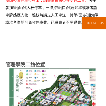
※因校園停車位有限，請儘量搭乘公共交通工具。
考生
參加筆(面)試入校停車，一律持筆(口)試通知單或准考證
車牌感應入校，離校時請走人工車道，持筆(面)試通知單
CONTACT US
或准考證即可免收停車費。已繳費者不另退費。
管理學院二館位置: