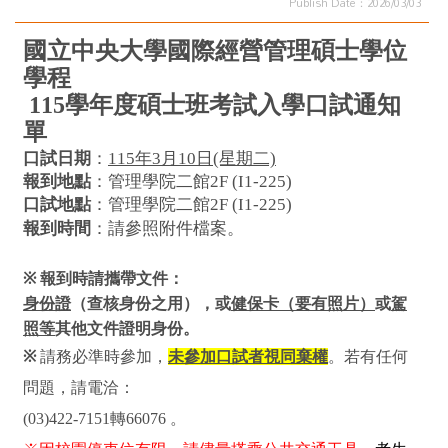
Publish Date：2026/03/03
國立中央大學國際經營管理碩士學位
學程
115
學年度碩士班考試入學口試通知
單
口試日期
：
115年3月10日(星期二)
報到地點
：管理學院二館2F (I1-225)
口試地點
：管理學院二館2F (I1-225)
報到時間
：請參照附件檔案。
※
報到時請攜帶文件：
身份證
（查核身份之用），或
健保卡（要有照片）
或
駕
照等
其他文件證明身份。
※
請務必準時參加，
未參加口試者視同棄權
。若有任何
問題，請電洽：
(03)422-7151
轉66076 。